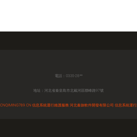
電話：0335-28**
地址：河北省秦皇島市北戴河區聯峰路97號
CNQIMING789.CN
信息系統運行維護服務
河北秦旅軟件開發有限公司
信息系統運行