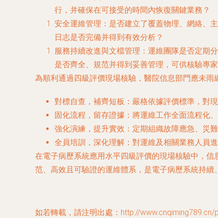
行，并確保在可接受的時間內恢復關鍵業務？
安全運維管理
：是否建立了覆蓋物理、網絡、主
日志是否完備并得到有效分析？
服務持續改進與文檔管理
：運維團隊是否定期分
是否齊全、規范并得到妥善管理，可供核驗專家
為順利通過四級評價現場核驗，醫院信息部門應未雨
對標自查，補齊短板
：嚴格依據評價標準，對現
固化流程，留存證據
：將運維工作全面流程化、
強化演練，提升實效
：定期組織故障應急、災難
全員培訓，深化理解
：對運維及相關業務人員進
在電子病歷系統應用水平四級評價的現場核驗中，信
范、高效且可驗證的運維體系，是電子病歷系統持續
如若轉載，請注明出處：http://www.cnqiming789.cn/pro