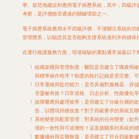
學、規范地建設和應用電子病歷系統，其中，四級評
考察，是評價能否通過的關鍵環節之一。
電子病歷系統應用水平四級評價，不僅關注系統的功
管理體系，以驗證其是否能夠支撐系統達到并持續保
在運行維護服務方面，現場核驗的重點通常涵蓋以下
組織架構與管理制度
：醫院是否建立了職責明確
與標準操作程序？制度的執行記錄是否完整、可
日常運維與監控能力
：是否具備對服務器、存儲
否靈敏有效？日常巡檢、日志分析、性能優化等
故障響應與處理效率
：是否建立了分級分層的故
告，以體現持續改進？對于四級要求的系統互聯
系統變更與配置管理
：對系統的任何變更（如升
境的一致性與可追溯性？這直接關系到系統的穩
數據備份與災難恢復
：是否建立了符合四級數據